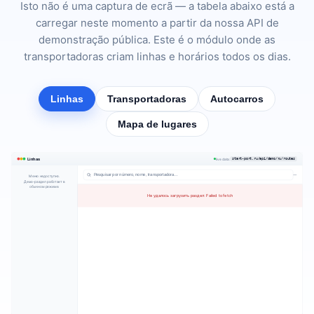
Isto não é uma captura de ecrã — a tabela abaixo está a
carregar neste momento a partir da nossa API de
demonstração pública. Este é o módulo onde as
transportadoras criam linhas e horários todos os dias.
Linhas
Transportadoras
Autocarros
Mapa de lugares
Linhas
live data:
start-port.ru/api/demo/ru/routes
—
Меню недоступно.
Демо-раздел работает в
обычном режиме.
Не удалось загрузить раздел: Failed to fetch