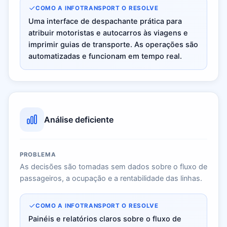
→ 07:08
Douro Bus
Expresso
COMO A INFOTRANSPORT O RESOLVE
374/2
Aveiro
→
Porto
09:45
38
/ 49
4
Santos P.
374 ·
OP-65-QR
Emba
→ 10:53
Douro Bus
Uma interface de despachante prática para
Expresso
374/3
Porto
→
Aveiro
Rodrigues
13:30
atribuir motoristas e autocarros às viagens e
25
/ 51
5
374 ·
AB-12-CD
À ven
S.
→ 14:38
Douro Bus
Expresso
imprimir guias de transporte. As operações são
374/4
Aveiro
→
Porto
17:15
20
/ 53
6
Ferreira M.
374 ·
CD-34-EF
À ven
→ 18:23
Douro Bus
Expresso
automatizadas e funcionam em tempo real.
Análise deficiente
PROBLEMA
As decisões são tomadas sem dados sobre o fluxo de
passageiros, a ocupação e a rentabilidade das linhas.
COMO A INFOTRANSPORT O RESOLVE
Painéis e relatórios claros sobre o fluxo de